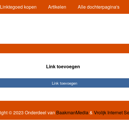
Linktegoed kopen
Artikelen
Alle dochterpagina's
Link toevoegen
Link toevoegen
ight © 2023 Onderdeel van
BaakmanMedia
&
Vrolijk Internet S